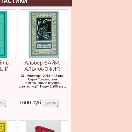
НТАСТИКИ
йль.
Альбер БАЙИ.
НЫЙ
АЛЬФА-ЭФИР.
Фантастические
М.: Миллиорк, 2018. 448 стр.
Серия "Библиотека
романы.
приключений и научной
фантастика". Тираж 1 200 экз...
1600 руб