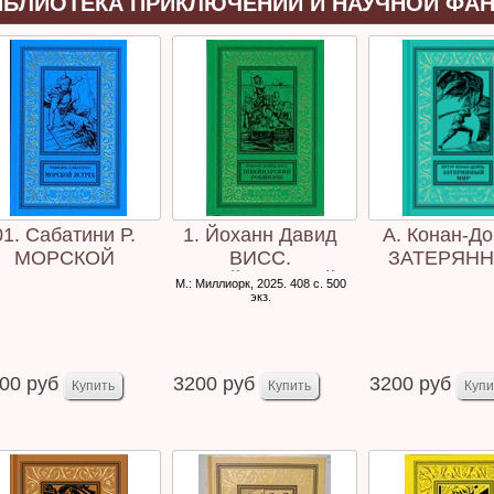
ИБЛИОТЕКА ПРИКЛЮЧЕНИЙ И НАУЧНОЙ ФА
01. Сабатини Р.
1. Йоханн Давид
А. Конан-До
МОРСКОЙ
ВИСС.
ЗАТЕРЯН
ЯСТРЕБ.
ШВЕЙЦАРСКИЙ
МИР.
М.: Миллиорк, 2025. 408 с. 500
экз.
РОБИНЗОН.
00 руб
3200 руб
3200 руб