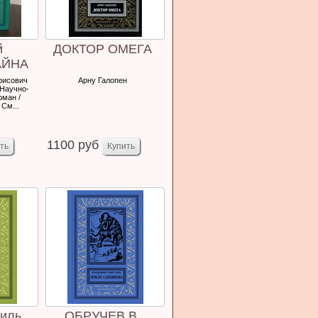
й
ДОКТОР ОМЕГА
АЙНА
НОВ.
рисович
Арну Галопен
 Научно-
оман /
См...
1100 руб
иль.
ОБРУЧЕВ В.