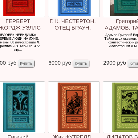
ГЕРБЕРТ
Г. К. ЧЕСТЕРТОН.
Григори
ЖОРДЖ УЭЛЛС
ОТЕЦ БРАУН.
АДАМОВ. Т
ПОЛНОЕ
ДВУХ ОКЕА
ЧЕЛОВЕК-НЕВИДИМКА.
Адамов Григорий Бо
ЕРВЫЕ ЛЮДИ НА ЛУНЕ.
Тайна двух океанов:
СОБРАНИЕ РА...
маны. 88 иллюстраций Л.
фантастический р
римпла и Э. Херинга. 472
Иллюстрации Л.М. 
стр...
00 руб
6000 руб
2900 руб
Евгений
Жак ФУТРЕЛЛ.
ЛИПАТОВ В