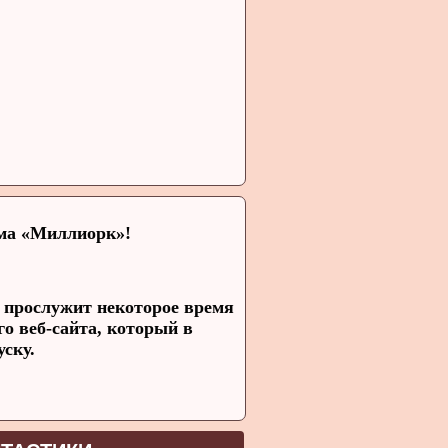
ома «Миллиорк»!
 прослужит некоторое время
о веб-сайта, который в
уску.