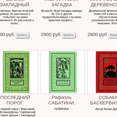
ЗАКЛАДНЫЙ.
ЗАГАДКА
ДЕРЕВЕНС
ТАЛИСМАН.
КАМЕРЫ № 13.
ДЕТЕКТИ
лисман: Фантастический
Футрелл, Жак«Загадка камеры
Деревенский детекти
роман; Из рассказов о
№ 13» и другие
повестей и расск
Фантастический
событиях на грани
труднообъяснимые случаииз
обучастково
зможного; Из рассказов о
ром...
практики професс...
уполномоченном Ф
пилот...
Анискине. Илл.
00 руб
2900 руб
2900 руб
ПОСЛЕДНИЙ
Рафаэль
СОБАК
ПОРОГ.
САБАТИНИ.
БАСКЕРВИ
Фантастические
СКАРАМУШ.
ДОЛИНА СТ
следний порог / Максимов
НОВИНКА!
Артур Конан-До
 Метаморфозы / Горбовский
рассказы.
 Самое ценное / Закладный