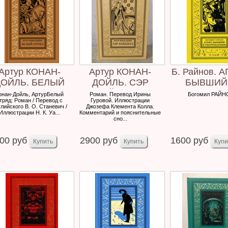
Артур КОНАН-
Артур КОНАН-
Б. Райнов. А
ДОЙЛЬ. БЕЛЫЙ
ДОЙЛЬ. СЭР
БЫВШИЙ
ОТРЯД.
НАЙДЖЕЛ.
УПОТРЕБЛ
онан-Дойль, АртурБелый
Роман. Перевод Ирины
Богомил РАЙН
тряд: Роман / Перевод с
Гуровой. Иллюстрации
глийского В. О. Станевич /
Джозефа Клемента Колла.
Иллюстрации Н. К. Уа...
Комментарий и пояснительные
сно...
00 руб
2900 руб
1600 руб