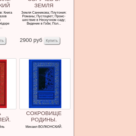
КИЙ
ЗЕМЛЯ
В.
САННИКОВА.
в: Книга
Земля Санникова; Плутония:
азов
Романы; Пустоцвет; Проис-
м
шествие в Нескучном саду;
ёдоре
Видение в Гоби; Пол...
..
2900 руб
А
СОКРОВИЩЕ
ЛЕЙ.
РОДИНЫ.
РАХА
йль
Михаил ВОЛКОНСКИЙ.